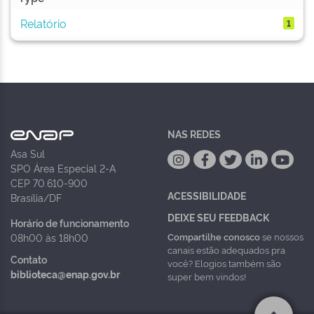
Relatório
1
NAS REDES
Asa Sul
SPO Área Especial 2-A
CEP 70.610-900
ACESSIBILIDADE
Brasília/DF
DEIXE SEU FEEDBACK
Horário de funcionamento
Compartilhe conosco
se nossos
08h00 às 18h00
canais estão adequados pra
Contato
você? Elogios também são
biblioteca@enap.gov.br
super bem vindos!