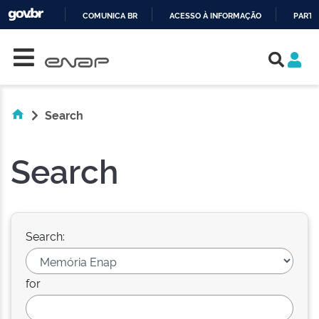
COMUNICA BR
ACESSO À INFORMAÇÃO
PARTI
Skip navigation
IR
PARA
O
CONTEÚDO
Search
Search
Search:
for