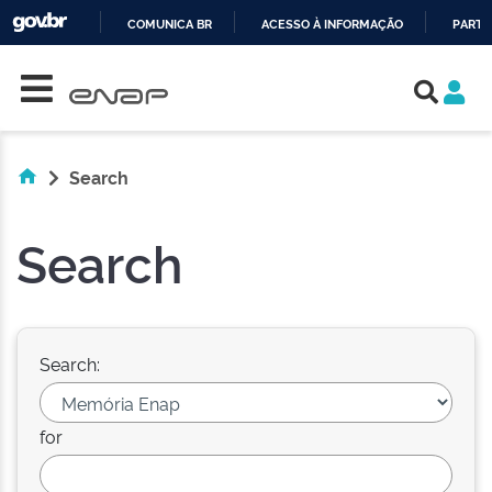
COMUNICA BR
ACESSO À INFORMAÇÃO
PARTI
Skip navigation
IR
PARA
O
CONTEÚDO
Search
Search
Search:
for