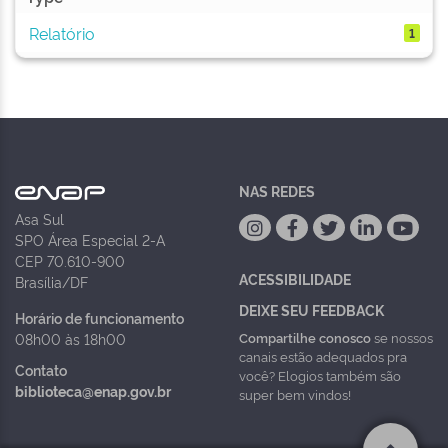
Relatório
1
NAS REDES
Asa Sul
SPO Área Especial 2-A
CEP 70.610-900
ACESSIBILIDADE
Brasília/DF
DEIXE SEU FEEDBACK
Horário de funcionamento
Compartilhe conosco
se nossos
08h00 às 18h00
canais estão adequados pra
Contato
você? Elogios também são
biblioteca@enap.gov.br
super bem vindos!