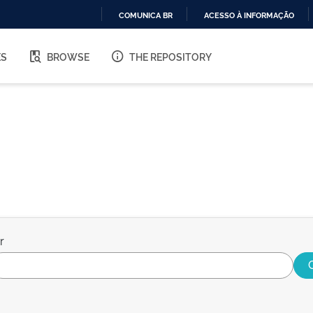
COMUNICA BR
ACESSO À INFORMAÇÃO
IR
PARA
ES
BROWSE
THE REPOSITORY
O
CONTEÚDO
r