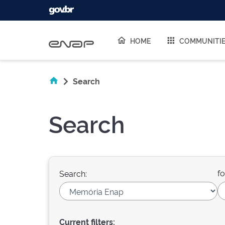
Skip navigation
HOME
COMMUNITI
Search
Search
fo
Search:
Current filters: