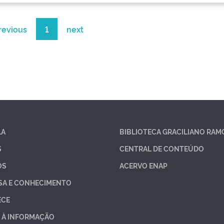
revious
1
next
LA
BIBLIOTECA GRACILIANO RAM
S
CENTRAL DE CONTEÚDO
OS
ACERVO ENAP
SA E CONHECIMENTO
ECE
 À INFORMAÇÃO