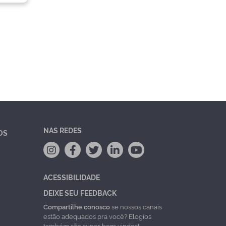
NAS REDES
OS
ACESSIBILIDADE
DEIXE SEU FEEDBACK
Compartilhe conosco
se nossos canais
estão adequados pra você? Elogios
também são super bem vindos!