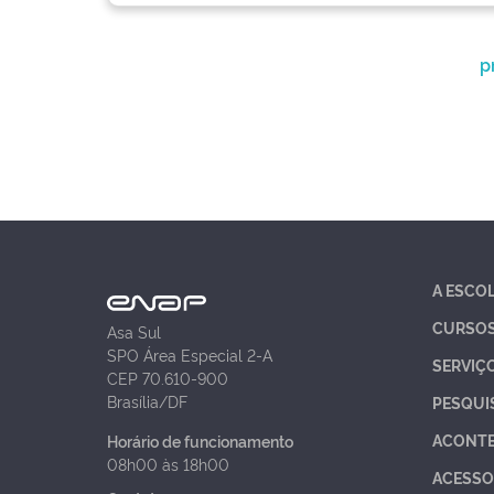
p
A ESCO
CURSO
Asa Sul
SPO Área Especial 2-A
SERVIÇ
CEP 70.610-900
Brasília/DF
PESQUI
ACONT
Horário de funcionamento
08h00 às 18h00
ACESSO