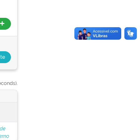
econds).
 de
erno