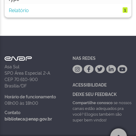
Relatório
1
NAS REDES
Asa Sul
SPO Área Especial 2-A
CEP 70.610-900
ACESSIBILIDADE
Brasília/DF
DEIXE SEU FEEDBACK
Horário de funcionamento
Compartilhe conosco
se nossos
08h00 às 18h00
canais estão adequados pra
Contato
você? Elogios também são
biblioteca@enap.gov.br
super bem vindos!