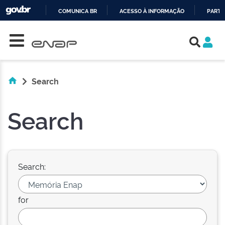
COMUNICA BR
ACESSO À INFORMAÇÃO
PARTI
Skip navigation
IR
PARA
O
CONTEÚDO
Search
Search
Search:
for