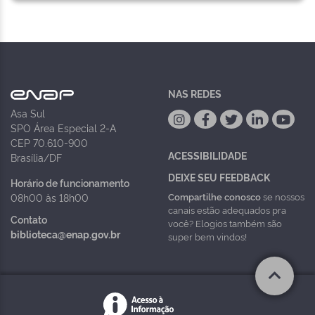
NAS REDES
Asa Sul
SPO Área Especial 2-A
CEP 70.610-900
ACESSIBILIDADE
Brasília/DF
DEIXE SEU FEEDBACK
Horário de funcionamento
Compartilhe conosco
se nossos
08h00 às 18h00
canais estão adequados pra
Contato
você? Elogios também são
biblioteca@enap.gov.br
super bem vindos!