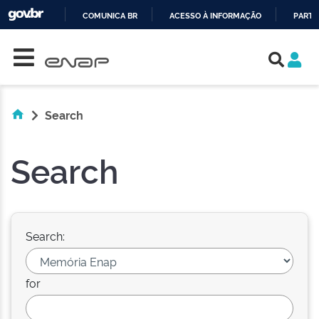
COMUNICA BR
ACESSO À INFORMAÇÃO
PARTI
Skip navigation
IR
PARA
O
CONTEÚDO
Search
Search
Search:
for