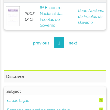
6º Encontro
Rede Nacional
2008-
Nacional das
de Escolas de
12-15
Escolas de
Governo
Governo
previous
1
next
Discover
Subject
capacitação
1
Encontro nacional de escolas de g...
1