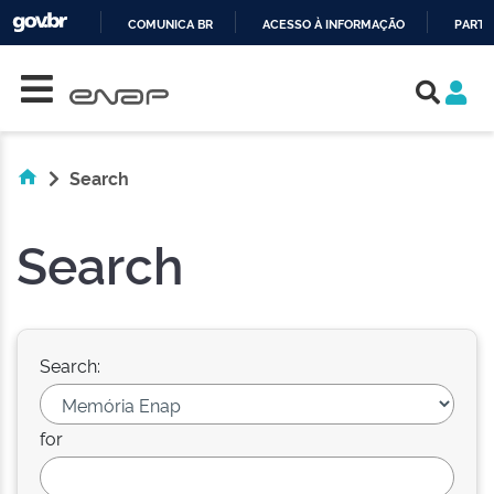
COMUNICA BR
ACESSO À INFORMAÇÃO
PARTI
Skip navigation
IR
PARA
O
CONTEÚDO
Search
Search
Search:
for