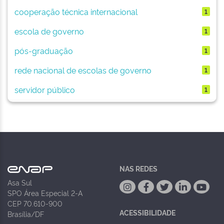
cooperação técnica internacional
1
escola de governo
1
pós-graduação
1
rede nacional de escolas de governo
1
servidor público
1
NAS REDES
Asa Sul
SPO Área Especial 2-A
CEP 70.610-900
ACESSIBILIDADE
Brasília/DF