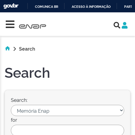
COMUNICA BR
ACESSO À INFORMAÇÃO
PARTI
Skip navigation
IR
PARA
O
CONTEÚDO
Search
Search
Search:
for