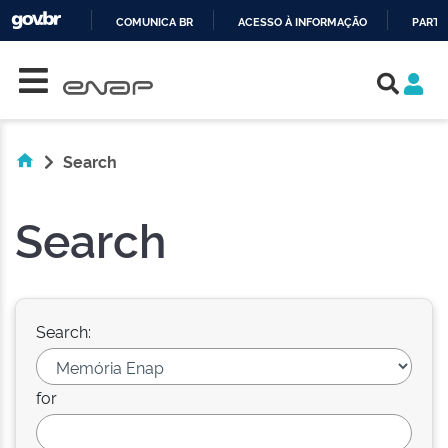
COMUNICA BR
ACESSO À INFORMAÇÃO
PARTI
Skip navigation
IR
PARA
O
CONTEÚDO
Search
Search
Search:
for