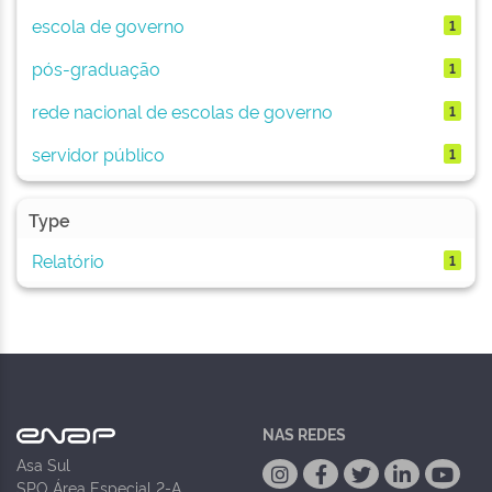
escola de governo
1
pós-graduação
1
rede nacional de escolas de governo
1
servidor público
1
Type
Relatório
1
NAS REDES
Asa Sul
SPO Área Especial 2-A