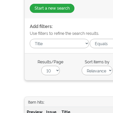
Start a new search
Add filters:
Use filters to refine the search results.
Results/Page
Sort items by
Item hits:
Preview
Issue
Title