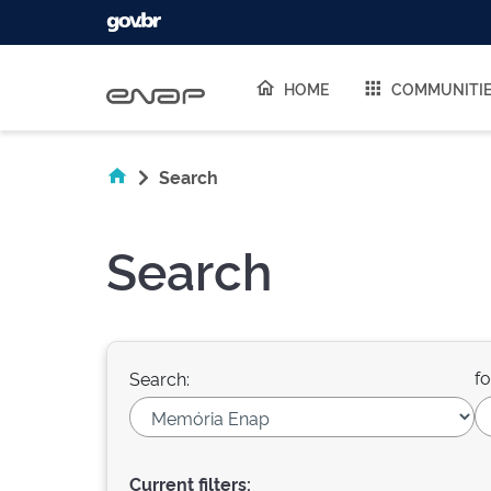
Skip navigation
HOME
COMMUNITI
Search
Search
fo
Search:
Current filters: