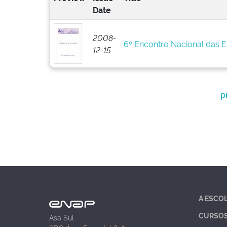
Date
2008-
6º Encontro Nacional das 
12-15
p
A ESCO
CURSO
Asa Sul