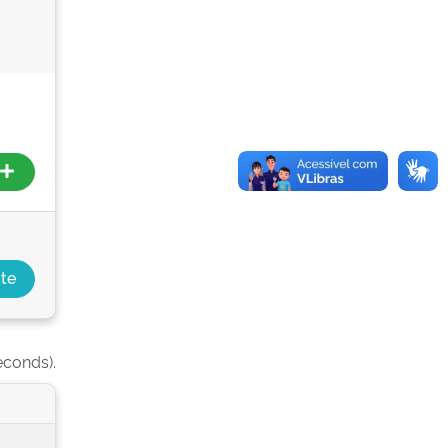
econds).