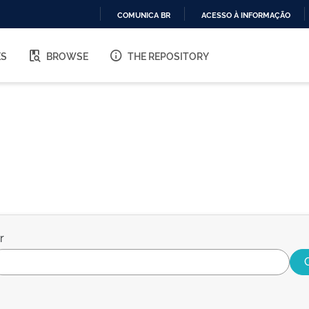
COMUNICA BR
ACESSO À INFORMAÇÃO
IR
PARA
ES
BROWSE
THE REPOSITORY
O
CONTEÚDO
r