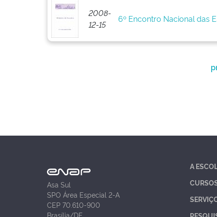
2008-
6º Encontro Nacional das 
12-15
p
A ESCO
CURSO
Asa Sul
SPO Área Especial 2-A
SERVIÇ
CEP 70.610-900
Brasília/DF
PESQUI