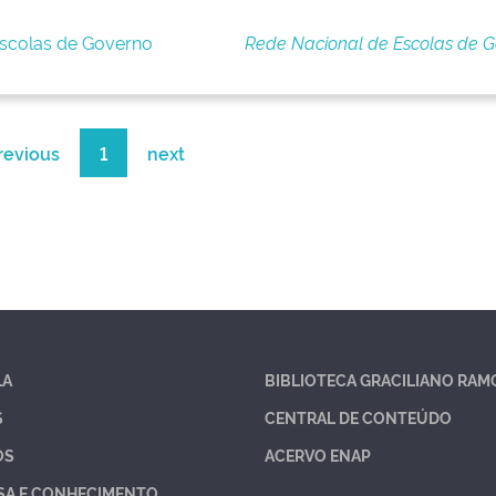
Escolas de Governo
Rede Nacional de Escolas de 
revious
1
next
LA
BIBLIOTECA GRACILIANO RAM
S
CENTRAL DE CONTEÚDO
OS
ACERVO ENAP
SA E CONHECIMENTO