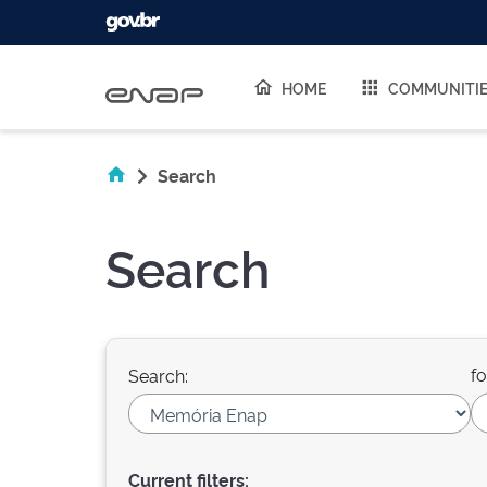
Skip navigation
HOME
COMMUNITI
Search
Search
fo
Search:
Current filters: