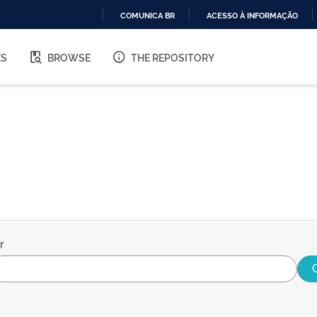
COMUNICA BR
ACESSO À INFORMAÇÃO
IR
PARA
ES
BROWSE
THE REPOSITORY
O
CONTEÚDO
r