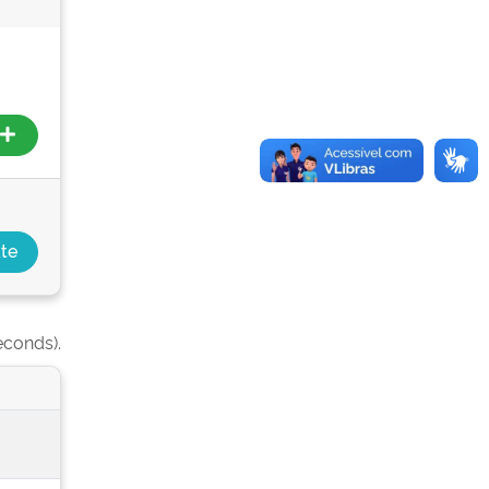
econds).