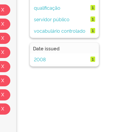
qualificação
1
servidor público
1
vocabulário controlado
1
Date issued
2008
1