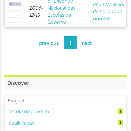
6º Encontro
Rede Nacional
2008-
Nacional das
de Escolas de
12-15
Escolas de
Governo
Governo
previous
1
next
Discover
Subject
escola de governo
1
qualificação
1