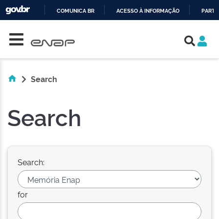
COMUNICA BR
ACESSO À INFORMAÇÃO
PARTI
Skip navigation
IR
PARA
O
CONTEÚDO
Search
Search
Search:
for