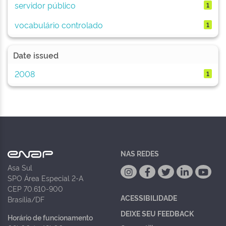
servidor público
1
vocabulário controlado
1
Date issued
2008
1
NAS REDES
Asa Sul
SPO Área Especial 2-A
CEP 70.610-900
ACESSIBILIDADE
Brasília/DF
DEIXE SEU FEEDBACK
Horário de funcionamento