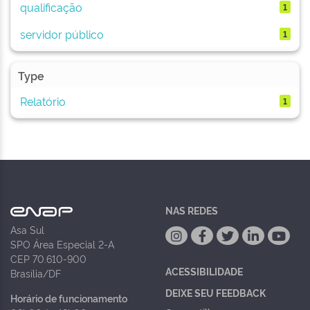
qualificação
1
servidor público
1
Type
Relatório
1
NAS REDES
Asa Sul
SPO Área Especial 2-A
CEP 70.610-900
ACESSIBILIDADE
Brasília/DF
DEIXE SEU FEEDBACK
Horário de funcionamento