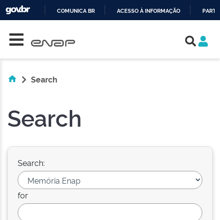
COMUNICA BR
ACESSO À INFORMAÇÃO
PARTI
Skip navigation
IR
PARA
O
CONTEÚDO
Search
Search
Search:
for