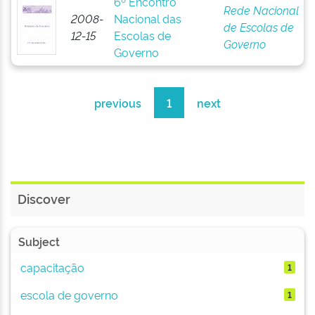
6º Encontro
Rede Nacional
2008-
Nacional das
de Escolas de
12-15
Escolas de
Governo
Governo
previous
1
next
Discover
Subject
capacitação
1
escola de governo
1