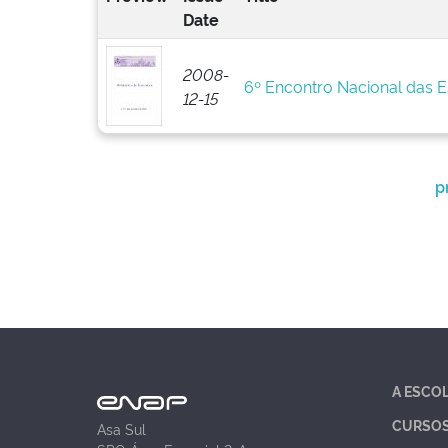
Date
2008-
6º Encontro Nacional das 
12-15
p
A ESCO
CURSO
Asa Sul