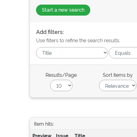
Start a new search
Add filters:
Use filters to refine the search results.
Results/Page
Sort items by
Item hits:
Preview
Issue
Title