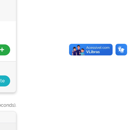
econds).