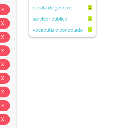
escola de governo
1
servidor público
1
vocabulário controlado
1