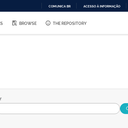
COMUNICA BR
ACESSO À INFORMAÇÃO
IR
PARA
ES
BROWSE
THE REPOSITORY
O
CONTEÚDO
r