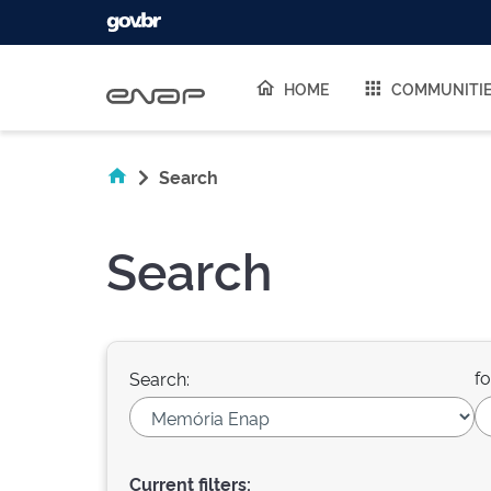
Skip navigation
HOME
COMMUNITI
Search
Search
fo
Search:
Current filters: