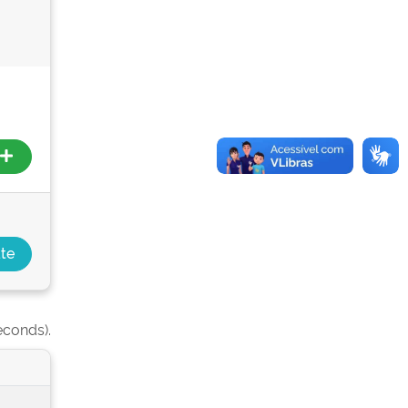
econds).