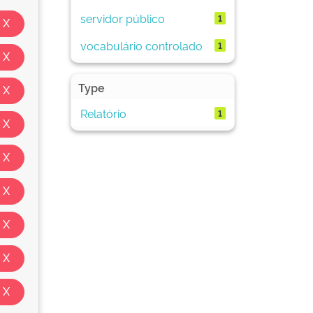
servidor público
1
vocabulário controlado
1
Type
Relatório
1