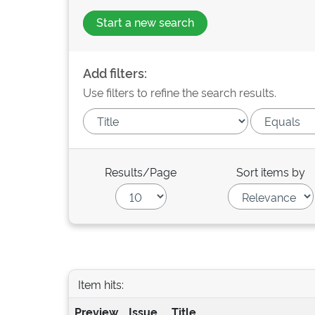
Start a new search
Add filters:
Use filters to refine the search results.
Results/Page
Sort items by
Item hits:
Preview
Issue
Title