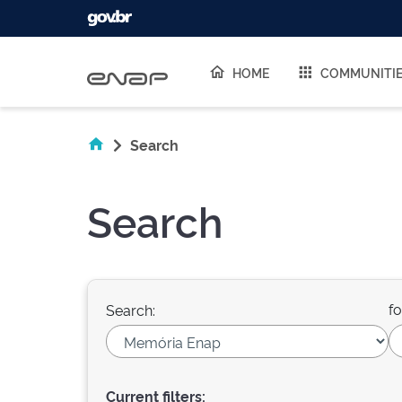
Skip navigation
HOME
COMMUNITI
Search
Search
fo
Search:
Current filters: