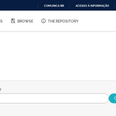
COMUNICA BR
ACESSO À INFORMAÇÃO
IR
PARA
ES
BROWSE
THE REPOSITORY
O
CONTEÚDO
r