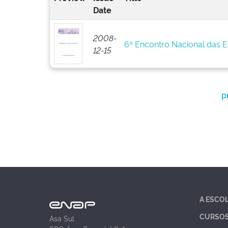
Date
2008-
6º Encontro Nacional das 
12-15
p
A ESCO
CURSO
Asa Sul