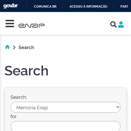
COMUNICA BR
ACESSO À INFORMAÇÃO
PARTI
Skip navigation
IR
PARA
O
CONTEÚDO
Search
Search
Search:
for