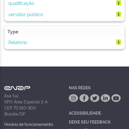
qualificação
1
servidor público
1
Type
Relatório
1
NAS REDES
Asa Sul
SPO Área Especial 2-A
CEP 70.610-900
ACESSIBILIDADE
Brasília/DF
DEIXE SEU FEEDBACK
Horário de funcionamento