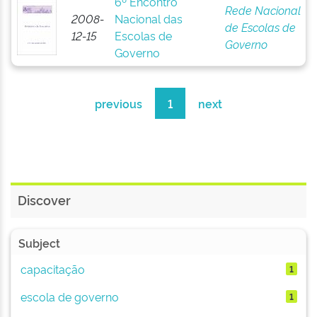
6º Encontro
Rede Nacional
2008-
Nacional das
de Escolas de
12-15
Escolas de
Governo
Governo
previous
1
next
Discover
Subject
capacitação
1
escola de governo
1