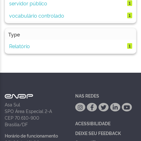
servidor público
1
vocabulário controlado
1
Type
Relatório
1
NAS REDES
Asa Sul
SPO Área Especial 2-A
CEP 70.610-900
ACESSIBILIDADE
Brasília/DF
DEIXE SEU FEEDBACK
Horário de funcionamento