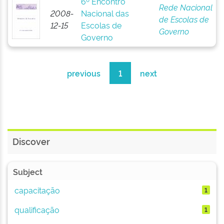
6º Encontro
Rede Nacional
2008-
Nacional das
de Escolas de
12-15
Escolas de
Governo
Governo
previous
1
next
Discover
Subject
capacitação
1
qualificação
1