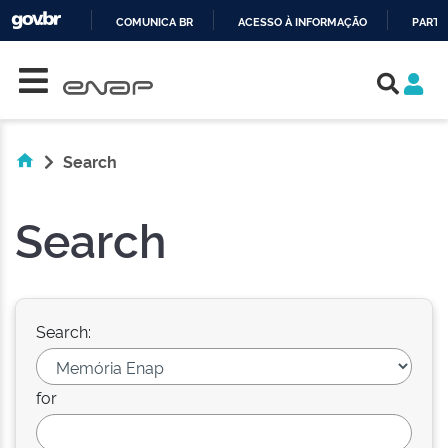
COMUNICA BR
ACESSO À INFORMAÇÃO
PARTI
Skip navigation
IR
PARA
O
CONTEÚDO
Search
Search
Search:
for