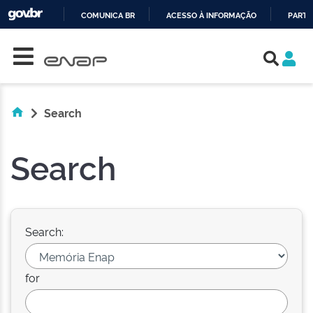
COMUNICA BR
ACESSO À INFORMAÇÃO
PARTI
Skip navigation
IR
PARA
O
CONTEÚDO
Search
Search
Search:
for