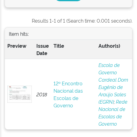
Results 1-1 of 1 (Search time: 0.001 seconds).
Item hits:
Preview
Issue
Title
Author(s)
Date
Escola de
Governo
Cardeal Dom
12º Encontro
Eugênio de
Nacional das
2018
Araújo Sales
Escolas de
(EGRN)
;
Rede
Governo
Nacional de
Escolas de
Governo