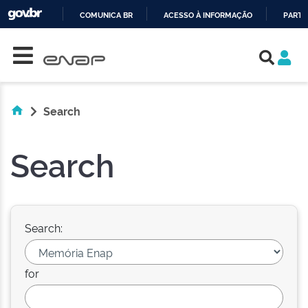
COMUNICA BR
ACESSO À INFORMAÇÃO
PARTI
Skip navigation
IR
PARA
O
CONTEÚDO
Search
Search
Search:
for