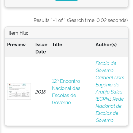
Results 1-1 of 1 (Search time: 0.02 seconds).
Item hits:
Preview
Issue
Title
Author(s)
Date
Escola de
Governo
Cardeal Dom
12º Encontro
Eugênio de
Nacional das
2018
Araújo Sales
Escolas de
(EGRN)
;
Rede
Governo
Nacional de
Escolas de
Governo