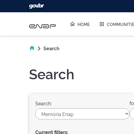
Skip navigation
HOME
COMMUNITI
Search
Search
fo
Search:
Current filters: