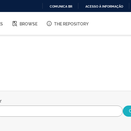
COMUNICA BR
ACESSO À INFORMAÇÃO
IR
PARA
ES
BROWSE
THE REPOSITORY
O
CONTEÚDO
r