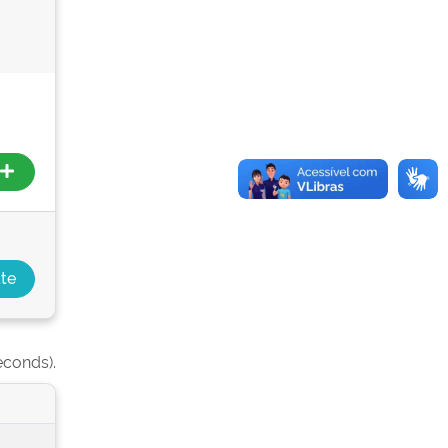
econds).