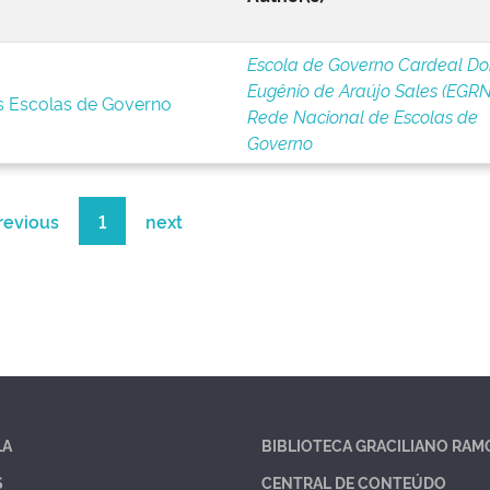
Escola de Governo Cardeal D
Eugênio de Araújo Sales (EGRN
s Escolas de Governo
Rede Nacional de Escolas de
Governo
revious
1
next
LA
BIBLIOTECA GRACILIANO RAM
S
CENTRAL DE CONTEÚDO