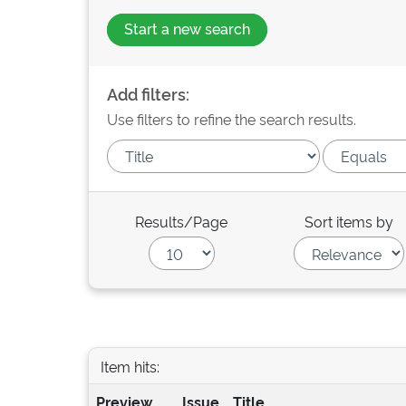
Start a new search
Add filters:
Use filters to refine the search results.
Results/Page
Sort items by
Item hits:
Preview
Issue
Title