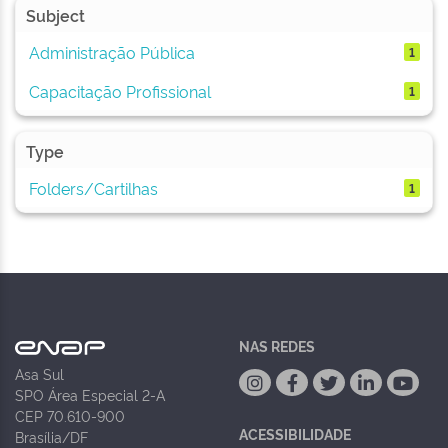
Subject
Administração Pública
1
Capacitação Profissional
1
Type
Folders/Cartilhas
1
NAS REDES
Asa Sul
SPO Área Especial 2-A
CEP 70.610-900
ACESSIBILIDADE
Brasília/DF