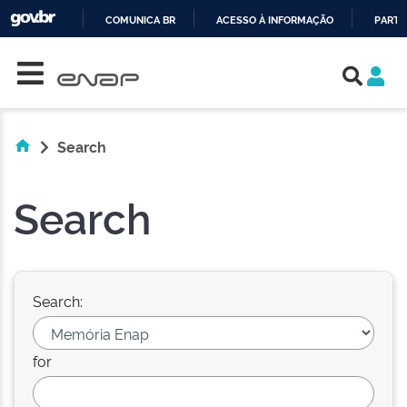
COMUNICA BR
ACESSO À INFORMAÇÃO
PARTI
Skip navigation
IR
PARA
O
CONTEÚDO
Search
Search
Search:
for