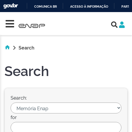
COMUNICA BR
ACESSO À INFORMAÇÃO
PARTI
Skip navigation
IR
PARA
O
CONTEÚDO
Search
Search
Search:
for