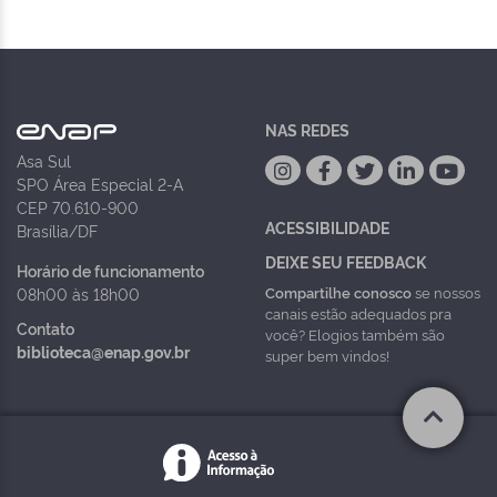
NAS REDES
Asa Sul
SPO Área Especial 2-A
CEP 70.610-900
ACESSIBILIDADE
Brasília/DF
DEIXE SEU FEEDBACK
Horário de funcionamento
Compartilhe conosco
se nossos
08h00 às 18h00
canais estão adequados pra
Contato
você? Elogios também são
biblioteca@enap.gov.br
super bem vindos!