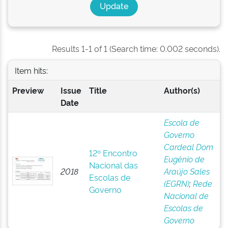
Results 1-1 of 1 (Search time: 0.002 seconds).
Item hits:
Preview
Issue
Title
Author(s)
Date
Escola de
Governo
Cardeal Dom
12º Encontro
Eugênio de
Nacional das
2018
Araújo Sales
Escolas de
(EGRN)
;
Rede
Governo
Nacional de
Escolas de
Governo