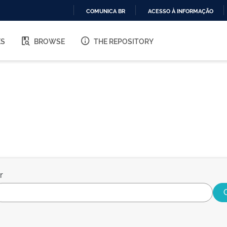
COMUNICA BR
ACESSO À INFORMAÇÃO
IR
PARA
ES
BROWSE
THE REPOSITORY
O
CONTEÚDO
r