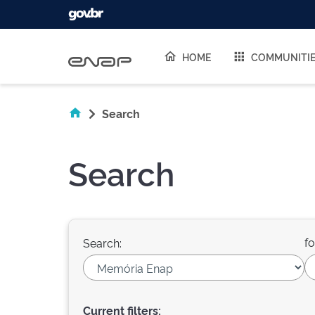
Skip navigation
HOME
COMMUNITI
Search
Search
fo
Search:
Current filters: