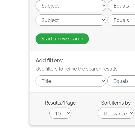
Start a new search
Add filters:
Use filters to refine the search results.
Results/Page
Sort items by