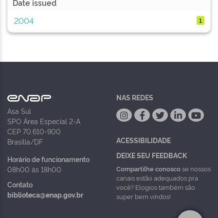
Date issued
2004
1
NAS REDES
Asa Sul
SPO Área Especial 2-A
CEP 70.610-900
ACESSIBILIDADE
Brasília/DF
DEIXE SEU FEEDBACK
Horário de funcionamento
Compartilhe conosco
se nossos
08h00 às 18h00
canais estão adequados pra
Contato
você? Elogios também são
biblioteca@enap.gov.br
super bem vindos!