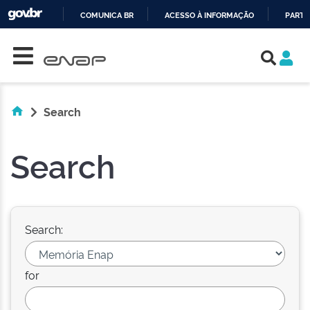
COMUNICA BR
ACESSO À INFORMAÇÃO
PARTI
Skip navigation
IR
PARA
O
CONTEÚDO
Search
Search
Search:
for