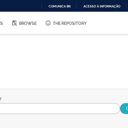
COMUNICA BR
ACESSO À INFORMAÇÃO
IR
PARA
ES
BROWSE
THE REPOSITORY
O
CONTEÚDO
r