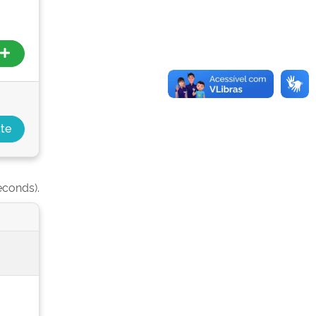
econds).