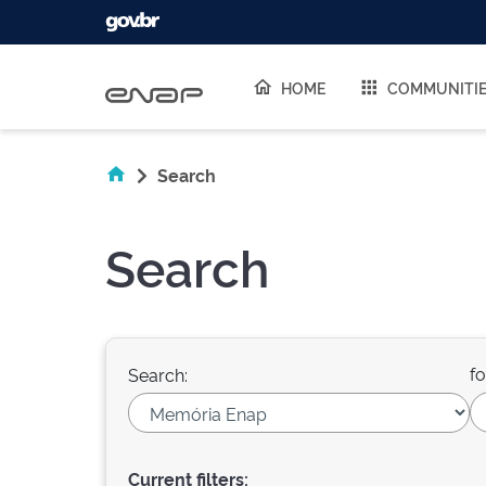
Skip navigation
HOME
COMMUNITI
Search
Search
fo
Search:
Current filters: