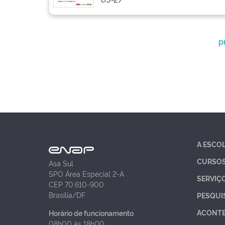
p
A ESCO
CURSO
Asa Sul
SPO Área Especial 2-A
SERVIÇ
CEP 70.610-900
Brasília/DF
PESQUI
ACONT
Horário de funcionamento
08h00 às 18h00