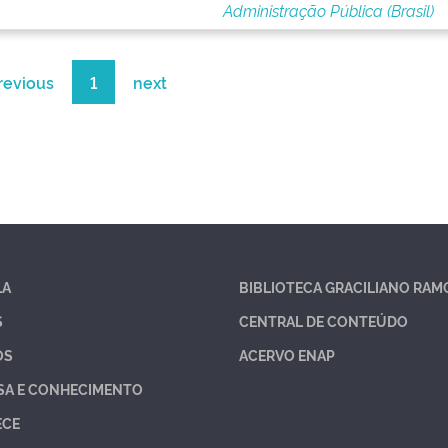
Administração Pública (Brasil)
revious
1
next
LA
BIBLIOTECA GRACILIANO RAM
S
CENTRAL DE CONTEÚDO
OS
ACERVO ENAP
SA E CONHECIMENTO
ECE