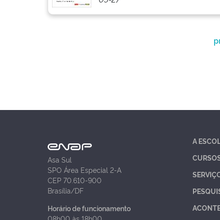
p
A ESCO
CURSO
Asa Sul
SPO Área Especial 2-A
SERVIÇ
CEP 70.610-900
Brasília/DF
PESQUI
ACONT
Horário de funcionamento
08h00 às 18h00