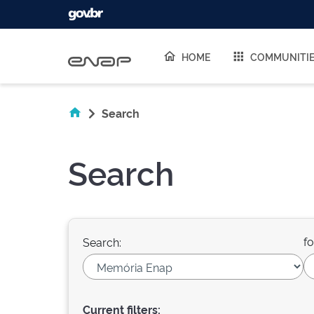
Skip navigation
HOME
COMMUNITI
Search
Search
fo
Search:
Current filters: