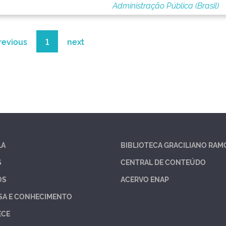
Administração Pública (Brasil)
revious
1
next
LA
BIBLIOTECA GRACILIANO RAM
S
CENTRAL DE CONTEÚDO
OS
ACERVO ENAP
SA E CONHECIMENTO
ECE