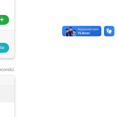
econds).