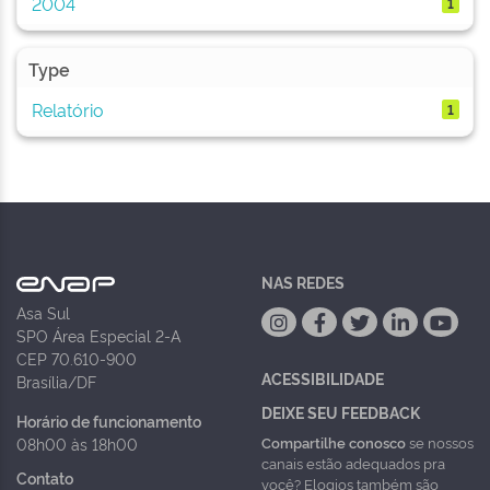
2004
1
Type
Relatório
1
NAS REDES
Asa Sul
SPO Área Especial 2-A
CEP 70.610-900
ACESSIBILIDADE
Brasília/DF
DEIXE SEU FEEDBACK
Horário de funcionamento
Compartilhe conosco
se nossos
08h00 às 18h00
canais estão adequados pra
Contato
você? Elogios também são