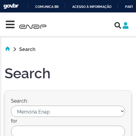
COMUNICA BR
ACESSO À INFORMAÇÃO
PARTI
Skip navigation
IR
PARA
O
CONTEÚDO
Search
Search
Search:
for