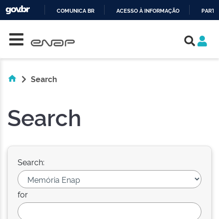
COMUNICA BR
ACESSO À INFORMAÇÃO
PARTI
Skip navigation
IR
PARA
O
CONTEÚDO
Search
Search
Search:
for