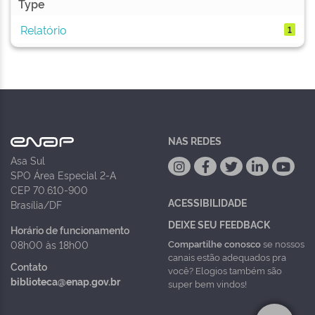
Type
Relatório
1
NAS REDES
Asa Sul
SPO Área Especial 2-A
CEP 70.610-900
ACESSIBILIDADE
Brasília/DF
DEIXE SEU FEEDBACK
Horário de funcionamento
Compartilhe conosco
se nossos
08h00 às 18h00
canais estão adequados pra
Contato
você? Elogios também são
biblioteca@enap.gov.br
super bem vindos!