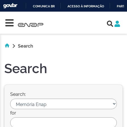
COMUNICA BR
ACESSO À INFORMAÇÃO
PARTI
Skip navigation
IR
PARA
O
CONTEÚDO
Search
Search
Search:
for