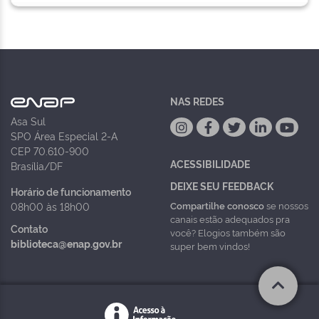
NAS REDES
Asa Sul
SPO Área Especial 2-A
CEP 70.610-900
ACESSIBILIDADE
Brasília/DF
DEIXE SEU FEEDBACK
Horário de funcionamento
Compartilhe conosco
se nossos
08h00 às 18h00
canais estão adequados pra
Contato
você? Elogios também são
biblioteca@enap.gov.br
super bem vindos!