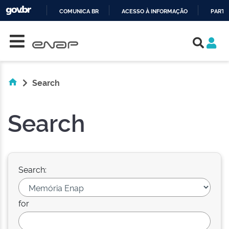
COMUNICA BR
ACESSO À INFORMAÇÃO
PARTI
Skip navigation
IR
PARA
O
CONTEÚDO
Search
Search
Search:
for