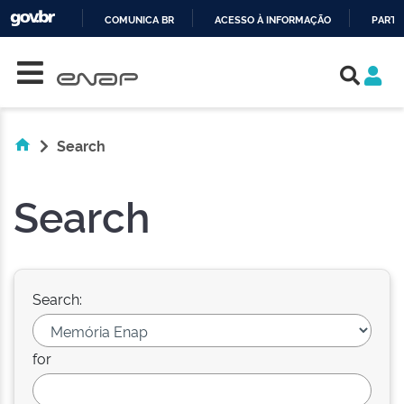
COMUNICA BR
ACESSO À INFORMAÇÃO
PARTI
Skip navigation
IR
PARA
O
CONTEÚDO
Search
Search
Search:
for