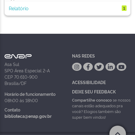
Relatório
1
NAS REDES
Asa Sul
SPO Área Especial 2-A
CEP 70.610-900
ACESSIBILIDADE
Brasília/DF
DEIXE SEU FEEDBACK
Horário de funcionamento
Compartilhe conosco
se nossos
08h00 às 18h00
canais estão adequados pra
Contato
você? Elogios também são
biblioteca@enap.gov.br
super bem vindos!