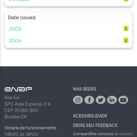
Date issued
2003
1
2004
1
NAS REDES
Asa Sul
SPO Área Especial 2-A
CEP 70.610-900
ACESSIBILIDADE
Brasília/DF
DEIXE SEU FEEDBACK
Horário de funcionamento
Compartilhe conosco
se nossos
08h00 às 18h00