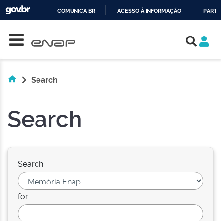
COMUNICA BR
ACESSO À INFORMAÇÃO
PARTI
Skip navigation
IR
PARA
O
CONTEÚDO
Search
Search
Search:
for