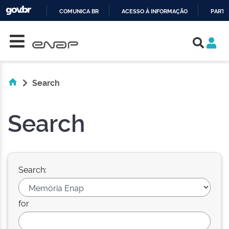
COMUNICA BR
ACESSO À INFORMAÇÃO
PARTI
Skip navigation
IR
PARA
O
CONTEÚDO
Search
Search
Search:
for