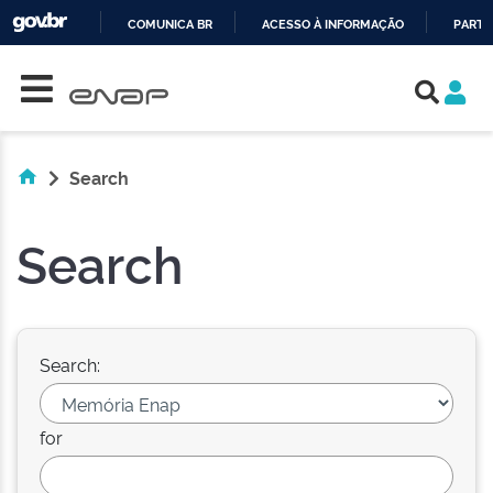
COMUNICA BR
ACESSO À INFORMAÇÃO
PARTI
Skip navigation
IR
PARA
O
CONTEÚDO
Search
Search
Search:
for