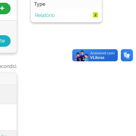
Type
Relatório
2
econds).