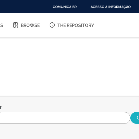
COMUNICA BR
ACESSO À INFORMAÇÃO
IR
PARA
ES
BROWSE
THE REPOSITORY
O
CONTEÚDO
r