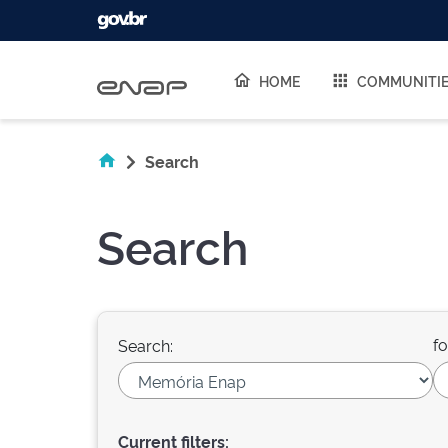
Skip navigation
HOME
COMMUNITI
Search
Search
fo
Search:
Current filters: