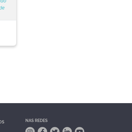
ção
de
NAS REDES
OS