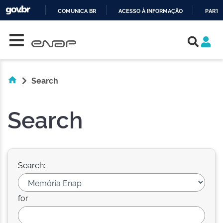
COMUNICA BR
ACESSO À INFORMAÇÃO
PARTI
Skip navigation
IR
PARA
O
CONTEÚDO
Search
Search
Search:
for