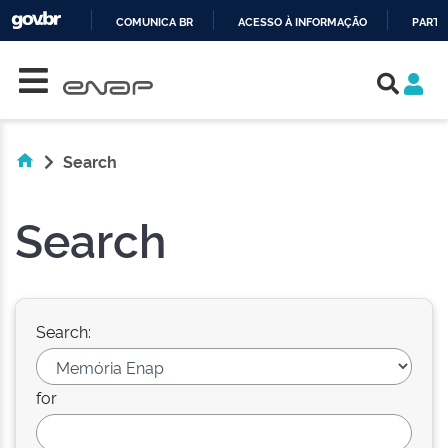
COMUNICA BR
ACESSO À INFORMAÇÃO
PARTI
Skip navigation
IR
PARA
O
CONTEÚDO
Search
Search
Search:
for