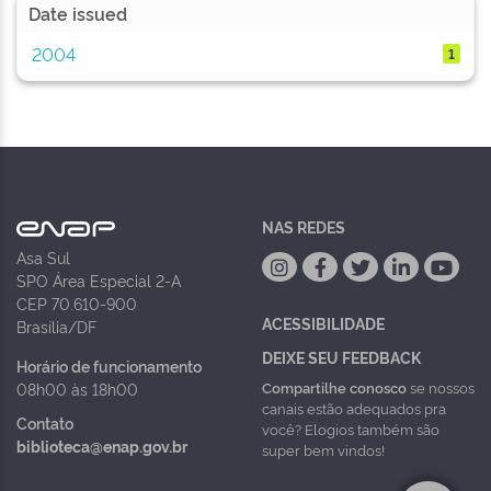
Date issued
2004
1
NAS REDES
Asa Sul
SPO Área Especial 2-A
CEP 70.610-900
ACESSIBILIDADE
Brasília/DF
DEIXE SEU FEEDBACK
Horário de funcionamento
Compartilhe conosco
se nossos
08h00 às 18h00
canais estão adequados pra
Contato
você? Elogios também são
biblioteca@enap.gov.br
super bem vindos!