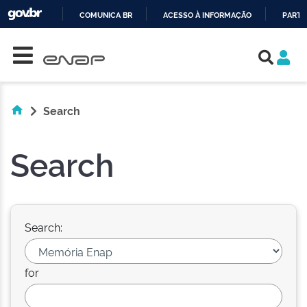
COMUNICA BR
ACESSO À INFORMAÇÃO
PARTI
Skip navigation
IR
PARA
O
CONTEÚDO
Search
Search
Search:
for