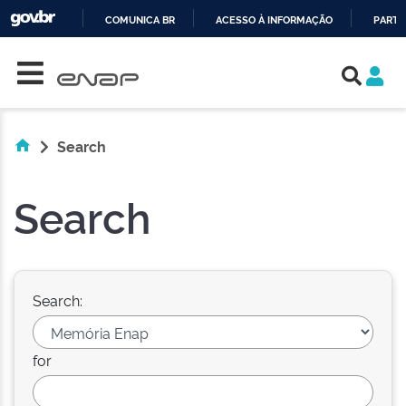
COMUNICA BR
ACESSO À INFORMAÇÃO
PARTI
Skip navigation
IR
PARA
O
CONTEÚDO
Search
Search
Search:
for