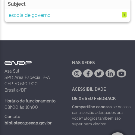
Subject
escola de governo
1
NAS REDES
Asa Sul
SPO Área Especial 2-A
CEP 70.610-900
ACESSIBILIDADE
Brasília/DF
DEIXE SEU FEEDBACK
Horário de funcionamento
Compartilhe conosco
se nossos
08h00 às 18h00
canais estão adequados pra
Contato
você? Elogios também são
biblioteca@enap.gov.br
super bem vindos!