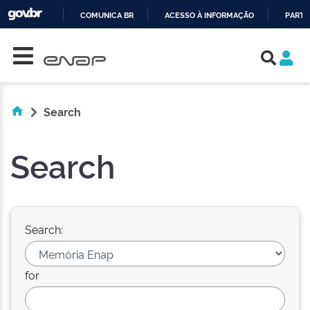
COMUNICA BR
ACESSO À INFORMAÇÃO
PARTI
Skip navigation
IR
PARA
O
CONTEÚDO
Search
Search
Search:
for