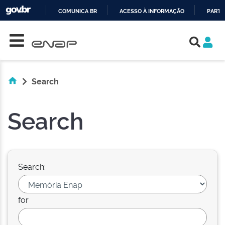
COMUNICA BR
ACESSO À INFORMAÇÃO
PARTI
Skip navigation
IR
PARA
O
CONTEÚDO
Search
Search
Search:
for