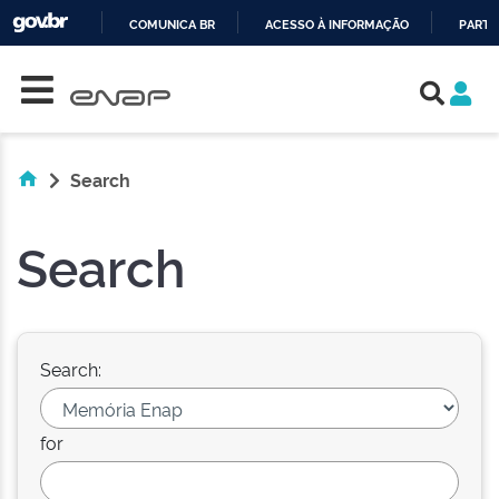
COMUNICA BR
ACESSO À INFORMAÇÃO
PARTI
Skip navigation
IR
PARA
O
CONTEÚDO
Search
Search
Search:
for