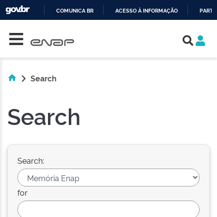
COMUNICA BR
ACESSO À INFORMAÇÃO
PARTI
Skip navigation
IR
PARA
O
CONTEÚDO
Search
Search
Search:
for