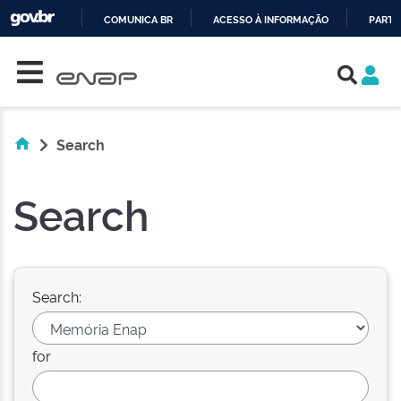
COMUNICA BR
ACESSO À INFORMAÇÃO
PARTI
Skip navigation
IR
PARA
O
CONTEÚDO
Search
Search
Search:
for