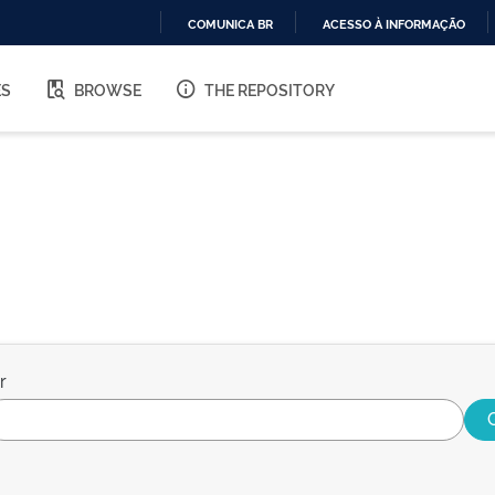
COMUNICA BR
ACESSO À INFORMAÇÃO
IR
PARA
ES
BROWSE
THE REPOSITORY
O
CONTEÚDO
r