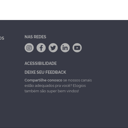
NAS REDES
OS
ACESSIBILIDADE
DEIXE SEU FEEDBACK
Compartilhe conosco
se nossos canais
estão adequados pra você? Elogios
também são super bem vindos!