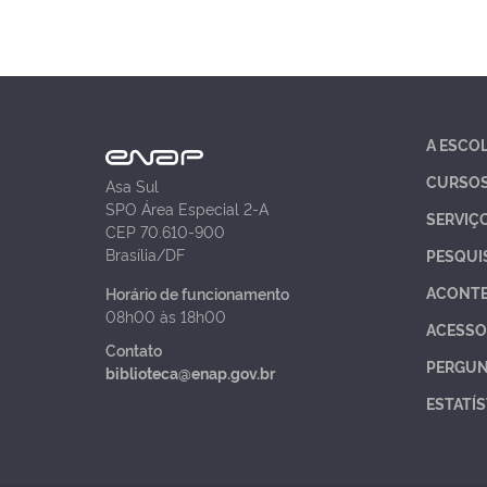
A ESCO
CURSO
Asa Sul
SPO Área Especial 2-A
SERVIÇ
CEP 70.610-900
Brasília/DF
PESQUI
ACONT
Horário de funcionamento
08h00 às 18h00
ACESSO
Contato
PERGUN
biblioteca@enap.gov.br
ESTATÍS