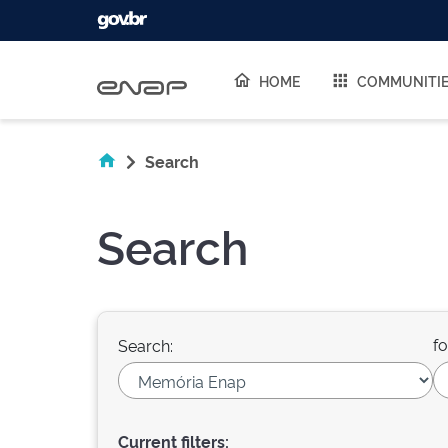
Skip navigation
HOME
COMMUNITI
Search
Search
fo
Search:
Current filters: