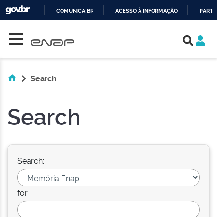
COMUNICA BR
ACESSO À INFORMAÇÃO
PARTI
Skip navigation
IR
PARA
O
CONTEÚDO
Search
Search
Search:
for