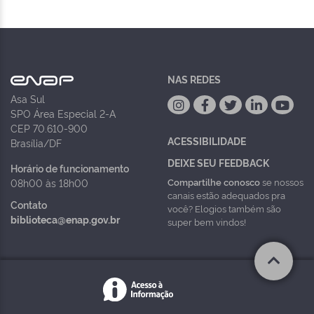
NAS REDES
Asa Sul
SPO Área Especial 2-A
CEP 70.610-900
ACESSIBILIDADE
Brasília/DF
DEIXE SEU FEEDBACK
Horário de funcionamento
Compartilhe conosco
se nossos
08h00 às 18h00
canais estão adequados pra
Contato
você? Elogios também são
biblioteca@enap.gov.br
super bem vindos!