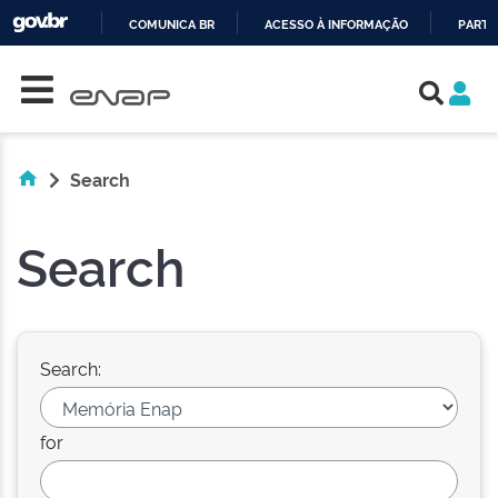
COMUNICA BR
ACESSO À INFORMAÇÃO
PARTI
Skip navigation
IR
PARA
O
CONTEÚDO
Search
Search
Search:
for