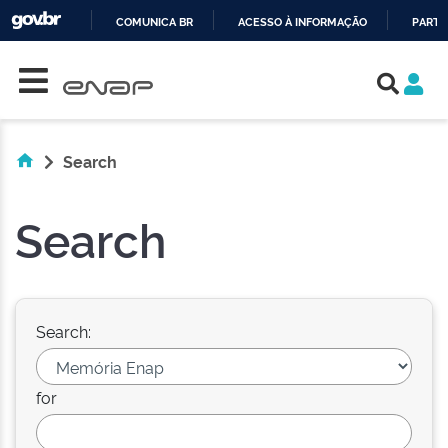
COMUNICA BR
ACESSO À INFORMAÇÃO
PARTI
Skip navigation
IR
PARA
O
CONTEÚDO
Search
Search
Search:
for