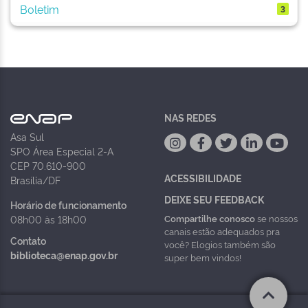
Boletim
3
NAS REDES
Asa Sul
SPO Área Especial 2-A
CEP 70.610-900
ACESSIBILIDADE
Brasília/DF
DEIXE SEU FEEDBACK
Horário de funcionamento
Compartilhe conosco
se nossos
08h00 às 18h00
canais estão adequados pra
Contato
você? Elogios também são
biblioteca@enap.gov.br
super bem vindos!