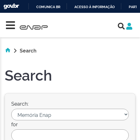
COMUNICA BR
ACESSO À INFORMAÇÃO
PARTI
Skip navigation
IR
PARA
O
CONTEÚDO
Search
Search
Search:
for