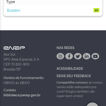
Type
Boletim
20
NAS REDES
Asa Sul
SPO Área Especial 2-A
CEP 70.610-900
ACESSIBILIDADE
Brasília/DF
DEIXE SEU FEEDBACK
Horário de funcionamento
Compartilhe conosco
se nossos
08h00 às 18h00
canais estão adequados pra
Contato
você? Elogios também são
biblioteca@enap.gov.br
super bem vindos!