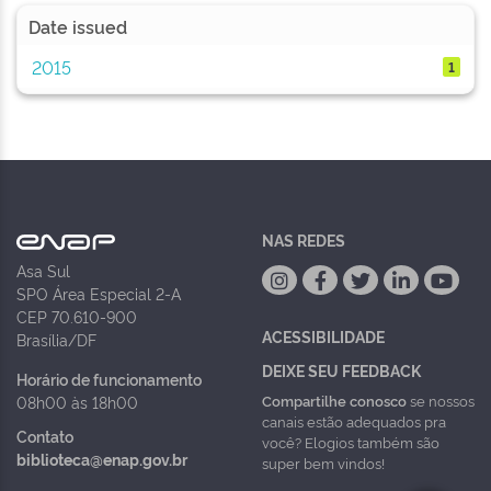
Date issued
2015
1
NAS REDES
Asa Sul
SPO Área Especial 2-A
CEP 70.610-900
ACESSIBILIDADE
Brasília/DF
DEIXE SEU FEEDBACK
Horário de funcionamento
Compartilhe conosco
se nossos
08h00 às 18h00
canais estão adequados pra
Contato
você? Elogios também são
biblioteca@enap.gov.br
super bem vindos!