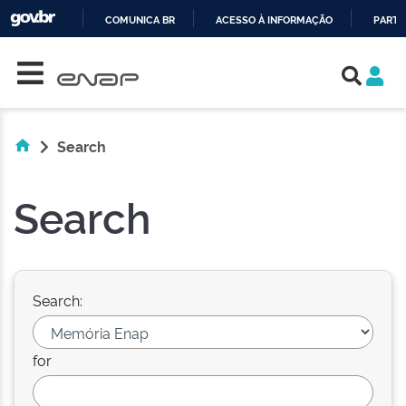
COMUNICA BR
ACESSO À INFORMAÇÃO
PARTI
Skip navigation
IR
PARA
O
CONTEÚDO
Search
Search
Search:
for