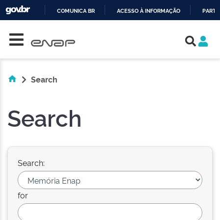
COMUNICA BR
ACESSO À INFORMAÇÃO
PARTI
Skip navigation
IR
PARA
O
CONTEÚDO
Search
Search
Search:
for