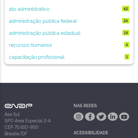
ato administrativo
42
administração pública federal
24
administração pública estadual
19
recursos humanos
4
capacitação profissional
1
NAS REDES
Asa Sul
SPO Área Especial 2-A
CEP 70.610-900
ACESSIBILIDADE
Brasília/DF