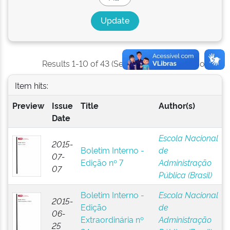
Results 1-10 of 43 (Search time: 0.001 seconds).
Item hits:
Preview
Issue
Title
Author(s)
Date
Escola Nacional
2015-
Boletim Interno -
de
07-
Edição nº 7
Administração
07
Pública (Brasil)
Boletim Interno -
Escola Nacional
2015-
Edição
de
06-
Extraordinária nº
Administração
25